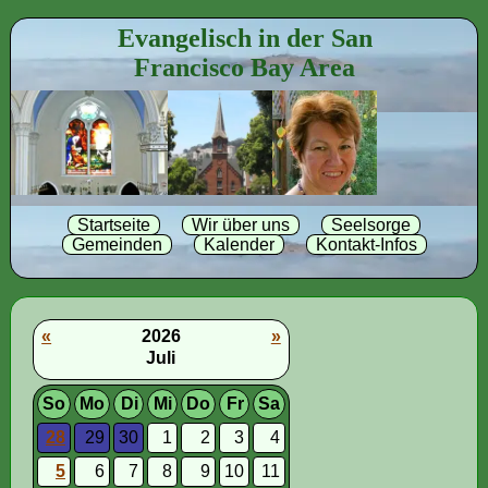
Evangelisch in der San
Francisco Bay Area
Startseite
Wir über uns
Seelsorge
Gemeinden
Kalender
Kontakt-Infos
«
2026
»
Juli
So
Mo
Di
Mi
Do
Fr
Sa
28
29
30
1
2
3
4
5
6
7
8
9
10
11