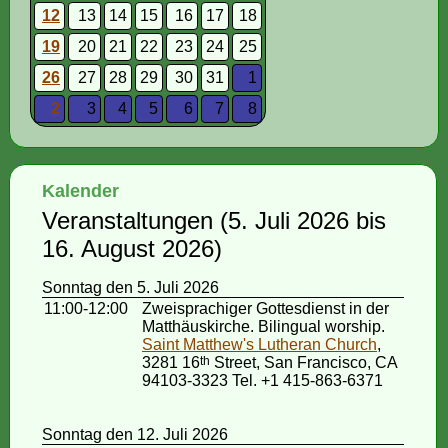
12
13
14
15
16
17
18
19
20
21
22
23
24
25
26
27
28
29
30
31
1
2
3
4
5
6
7
8
Kalender
Veranstaltungen (5. Juli 2026 bis
16. August 2026)
Sonntag den 5. Juli 2026
11:00-12:00
Zweisprachiger Gottesdienst in der
Matthäuskirche. Bilingual worship.
Saint Matthew's Lutheran Church
,
3281 16
th
Street, San Francisco, CA
94103-3323 Tel. +1 415-863-6371
Sonntag den 12. Juli 2026