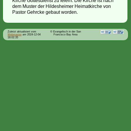
Kirche Gottesdienst zu feiern. Die Kirche ist nach
dem Muster der Hildesheimer Heimatkirche von
Pastor Gehrcke gebaut worden.
Zuletzt aktualisiert vom
© Evangelisch in der San
Webmaster
am 2024-12-04
Francisco Bay Area
18:02:35