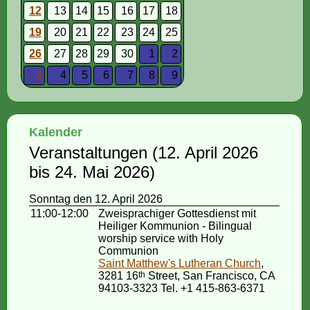
12
13
14
15
16
17
18
19
20
21
22
23
24
25
26
27
28
29
30
1
2
3
4
5
6
7
8
9
Kalender
Veranstaltungen (12. April 2026
bis 24. Mai 2026)
Sonntag den 12. April 2026
11:00-12:00
Zweisprachiger Gottesdienst mit
Heiliger Kommunion - Bilingual
worship service with Holy
Communion
Saint Matthew's Lutheran Church
,
3281 16
th
Street, San Francisco, CA
94103-3323 Tel. +1 415-863-6371