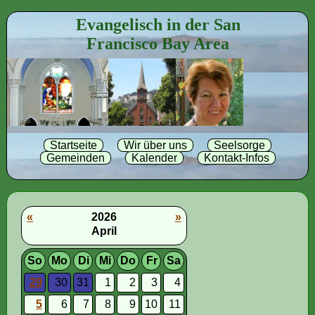
Evangelisch in der San
Francisco Bay Area
Startseite
Wir über uns
Seelsorge
Gemeinden
Kalender
Kontakt-Infos
«
2026
»
April
So
Mo
Di
Mi
Do
Fr
Sa
29
30
31
1
2
3
4
5
6
7
8
9
10
11