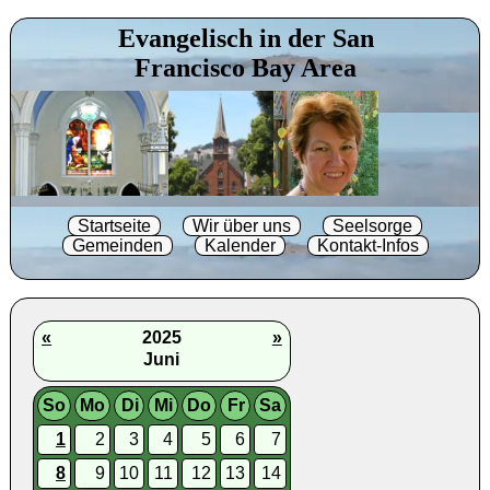
Evangelisch in der San
Francisco Bay Area
Startseite
Wir über uns
Seelsorge
Gemeinden
Kalender
Kontakt-Infos
«
2025
»
Juni
So
Mo
Di
Mi
Do
Fr
Sa
1
2
3
4
5
6
7
8
9
10
11
12
13
14