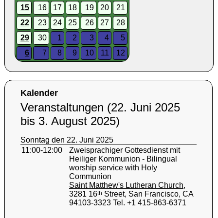
15
16
17
18
19
20
21
22
23
24
25
26
27
28
29
30
1
2
3
4
5
6
7
8
9
10
11
12
Kalender
Veranstaltungen (22. Juni 2025
bis 3. August 2025)
Sonntag den 22. Juni 2025
11:00-12:00
Zweisprachiger Gottesdienst mit
Heiliger Kommunion - Bilingual
worship service with Holy
Communion
Saint Matthew's Lutheran Church
,
3281 16
th
Street, San Francisco, CA
94103-3323 Tel. +1 415-863-6371