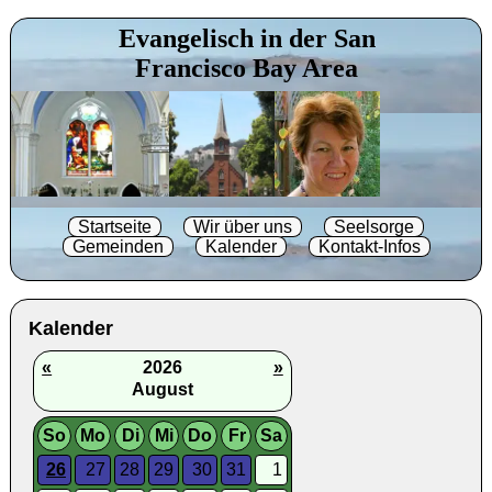
Evangelisch in der San
Francisco Bay Area
Startseite
Wir über uns
Seelsorge
Gemeinden
Kalender
Kontakt-Infos
Kalender
«
2026
»
August
So
Mo
Di
Mi
Do
Fr
Sa
26
27
28
29
30
31
1