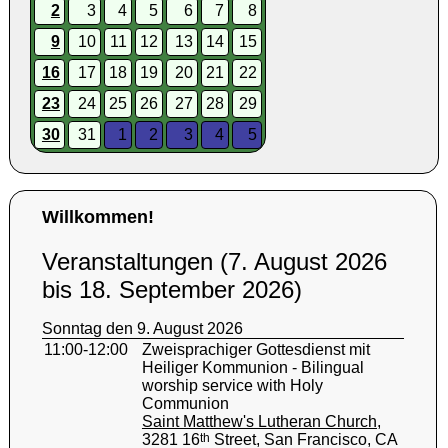
2
3
4
5
6
7
8
9
10
11
12
13
14
15
16
17
18
19
20
21
22
23
24
25
26
27
28
29
30
31
1
2
3
4
5
Willkommen!
Veranstaltungen (7. August 2026
bis 18. September 2026)
Sonntag den 9. August 2026
11:00-12:00
Zweisprachiger Gottesdienst mit
Heiliger Kommunion - Bilingual
worship service with Holy
Communion
Saint Matthew's Lutheran Church
,
3281 16
th
Street, San Francisco, CA